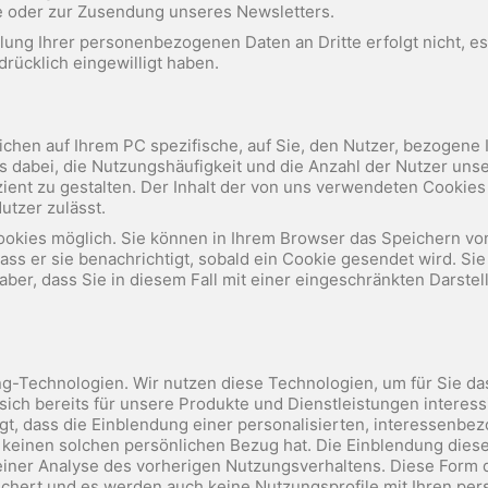
ge oder zur Zusendung unseres Newsletters.
lung Ihrer personenbezogenen Daten an Dritte erfolgt nicht, e
drücklich eingewilligt haben.
lichen auf Ihrem PC spezifische, auf Sie, den Nutzer, bezogene
dabei, die Nutzungshäufigkeit und die Anzahl der Nutzer unser
zient zu gestalten. Der Inhalt der von uns verwendeten Cookies
utzer zulässt.
okies möglich. Sie können in Ihrem Browser das Speichern von
ass er sie benachrichtigt, sobald ein Cookie gesendet wird. Si
 aber, dass Sie in diesem Fall mit einer eingeschränkten Darste
-Technologien. Wir nutzen diese Technologien, um für Sie das 
 sich bereits für unsere Produkte und Dienstleistungen interes
, dass die Einblendung einer personalisierten, interessenbe
ie keinen solchen persönlichen Bezug hat. Die Einblendung dies
 einer Analyse des vorherigen Nutzungsverhaltens. Diese Form
hert und es werden auch keine Nutzungsprofile mit Ihren p