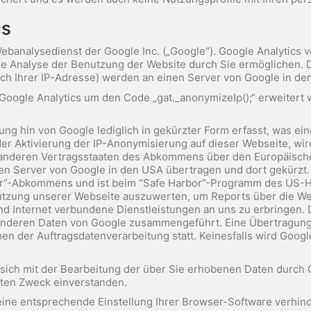
cs
ebanalysedienst der Google Inc. („Google“). Google Analytics v
e Analyse der Benutzung der Website durch Sie ermöglichen. 
lich Ihrer IP-Adresse) werden an einen Server von Google in d
 Google Analytics um den Code „gat._anonymizeIp();“ erweitert
ung hin von Google lediglich in gekürzter Form erfasst, was e
e der Aktivierung der IP-Anonymisierung auf dieser Webseite, wi
 anderen Vertragsstaaten des Abkommens über den Europäische
nen Server von Google in den USA übertragen und dort gekürzt.
-Abkommens und ist beim “Safe Harbor”-Programm des US-Hand
tzung unserer Webseite auszuwerten, um Reports über die Web
d Internet verbundene Dienstleistungen an uns zu erbringen.
 anderen Daten von Google zusammengeführt. Eine Übertragung 
en der Auftragsdatenverarbeitung statt. Keinesfalls wird Goog
 sich mit der Bearbeitung der über Sie erhobenen Daten durch
ten Zweck einverstanden.
ine entsprechende Einstellung Ihrer Browser-Software verhinde