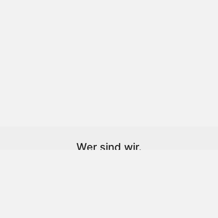
Wer sind wir.
Wir sind ein Optiker aus Leidenschaft,
lieben das was wir machen.
Schreib uns auf
office@optik-sehblick.at
Folg uns auf
Instagram
&
Facebook