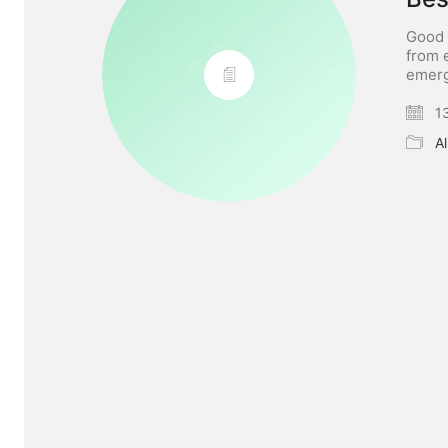
Good 
from 
emerg
13
A